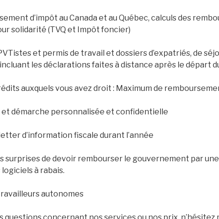
sement d’impôt au Canada et au Québec, calculs des remb
our solidarité (TVQ et Impôt foncier)
VTistes et permis de travail et dossiers d’expatriés, de séj
incluant les déclarations faites à distance après le départ 
rédits auxquels vous avez droit : Maximum de remboursement
n et démarche personnalisée et confidentielle
tter d’information fiscale durant l’année
es surprises de devoir rembourser le gouvernement par une
logiciels à rabais.
travailleurs autonomes
 questions concernant nos services ou nos prix, n’hésitez 