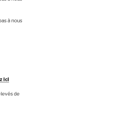
pas à nous
 ici
elevés de