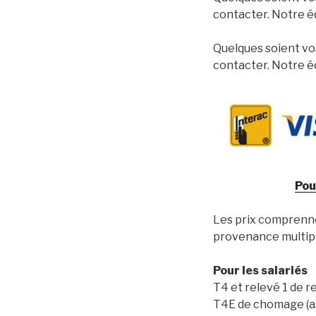
contacter. Notre éq
Quelques soient vos
contacter. Notre éq
Pou
Les prix comprennen
provenance multipl
Pour les salariés
T4 et relevé 1 de r
T4E de chomage (a