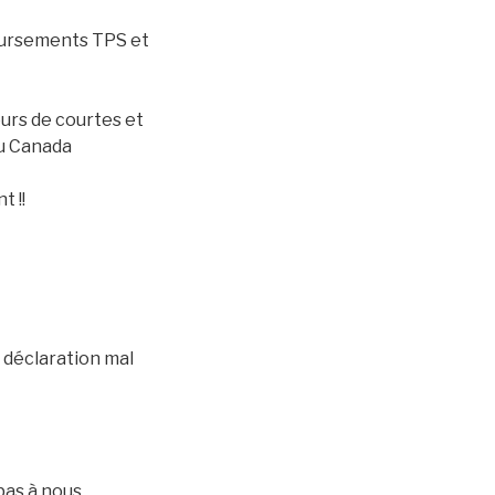
oursements TPS et
ours de courtes et
du Canada
 !!
 déclaration mal
pas à nous