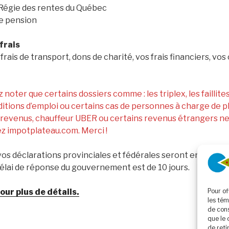
Régie des rentes du Québec
e pension
frais
frais de transport, dons de charité, vos frais financiers, vos
ez noter que certains dossiers comme : les triplex, les faillites
itions d’emploi ou certains cas de personnes à charge de p
revenus, chauffeur UBER ou certains revenus étrangers ne 
z impotplateau.com. Merci !
 vos déclarations provinciales et fédérales seront envoyées
délai de réponse du gouvernement est de 10 jours.
ur plus de détails.
Pour of
les tém
de cons
que le 
de reti