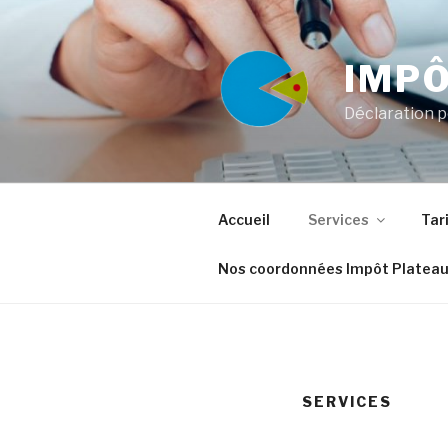
Aller
au
contenu
IMPÔ
Déclaration p
Accueil
Services
Tar
Nos coordonnées Impôt Plateau
SERVICES