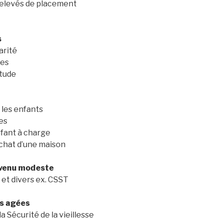
relevés de placement
s
arité
des
étude
 les enfants
es
nfant à charge
achat d’une maison
evenu modeste
 et divers ex. CSST
es agées
 Sécurité de la vieillesse