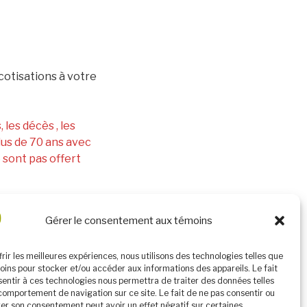
 cotisations à votre
, les décès , les
lus de 70 ans avec
sont pas offert
 par transmission
Gérer le consentement aux témoins
frir les meilleures expériences, nous utilisons des technologies telles que
oins pour stocker et/ou accéder aux informations des appareils. Le fait
entir à ces technologies nous permettra de traiter des données telles
comportement de navigation sur ce site. Le fait de ne pas consentir ou
rer son consentement peut avoir un effet négatif sur certaines