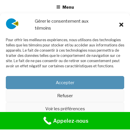
Menu
Gérer le consentement aux
IMPÔT PLATEAU
témoins
impotplateau.com est un
service d’impôt pour les
Pour offrir les meilleures expériences, nous utilisons des technologies
telles que les témoins pour stocker et/ou accéder aux informations des
particuliers depuis 25 ans au
appareils. Le fait de consentir à ces technologies nous permettra de
service des gens. Des
traiter des données telles que le comportement de navigation sur ce
conseils fiscaux qui vous
site. Le fait de ne pas consentir ou de retirer son consentement peut
avoir un effet négatif sur certaines caractéristiques et fonctions.
aident a faire des choix
éclairés et judicieux.
Accepter
Un service personnalisé,
fiable et rapide.
Places
Refuser
disponibles encore et fait
Voir les préférences
avant le 30 avril.
Appelez-nous
Politique de cookies
Politique de confidentialité